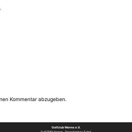
inen Kommentar abzugeben.
Golfclub Worms e.V.
D-67580 Hamm, Gernsheimer Fahrt