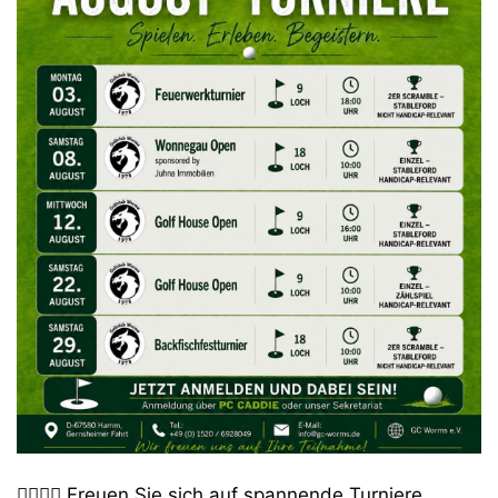
🏌️‍♀️🏌️‍♂️ Freuen Sie sich auf spannende Turniere,