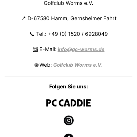
Golfclub Worms e.V.
📍 D-67580 Hamm, Gernsheimer Fahrt
📞 Tel.: +49 (0) 1520 / 6928049
📨 E-Mail:
info@gc-worms.de
🌐 Web:
Golfclub Worms e.V.
Folgen Sie uns: